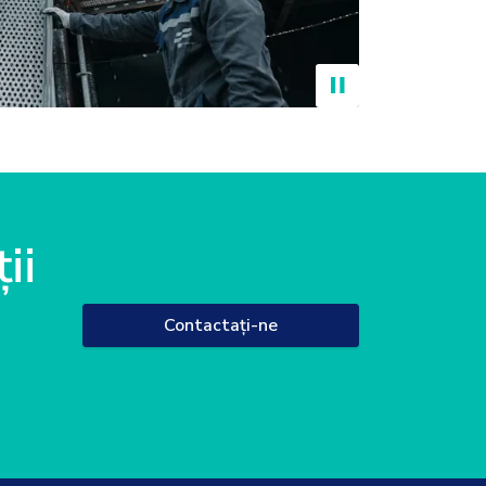
ii
Contactați-ne