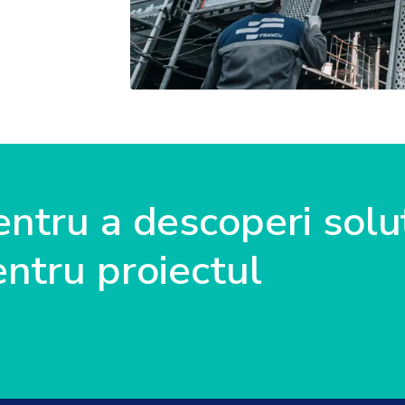
ntru a descoperi soluț
ntru proiectul