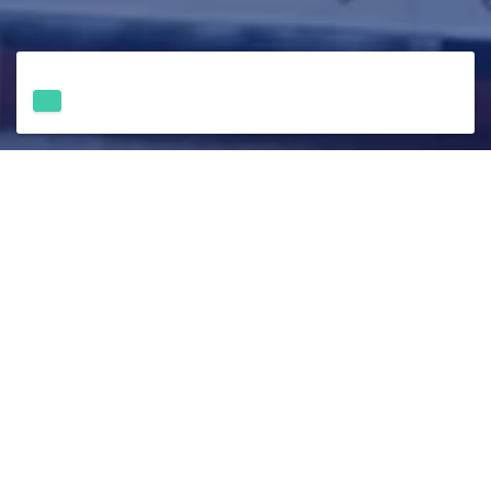
SABLARE ȘI VOPSITORIE
Compania Atlantique Peinture Maritime Industrie,
membră a grupului FRANCU, dispune de hale
dedicate pentru sablare și vopsire a componentelor
de saturație.
Aceste facilități sunt utilizate pentru prelucrarea și
finisarea pieselor.